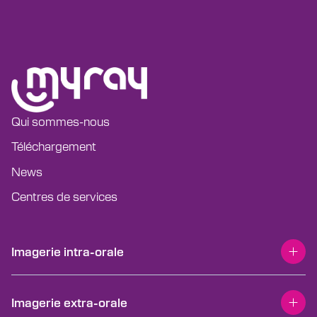
Qui sommes-nous
Téléchargement
News
Centres de services
T
Imagerie intra-orale
o
g
g
l
RX DC HyperSphere
e
T
Imagerie extra-orale
m
o
RX DC eXTend
e
g