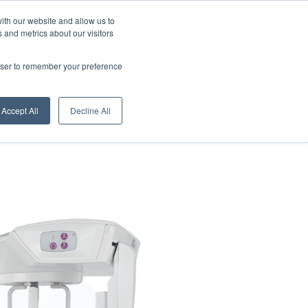
Qui sommes-nous
News
Français
ith our website and allow us to
 and metrics about our visitors
Contacts
owroom
Réseau de vente
Centres de services
rowser to remember your preference
Accept All
Decline All