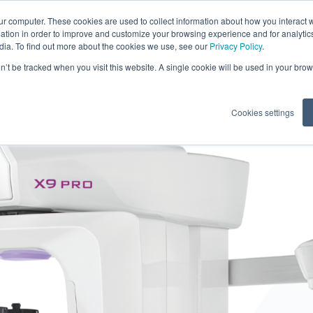
ur computer. These cookies are used to collect information about how you interact w
tion in order to improve and customize your browsing experience and for analytics
dia. To find out more about the cookies we use, see our
Privacy Policy
.
ontenus
Digital Sh
on’t be tracked when you visit this website. A single cookie will be used in your b
Cookies settings