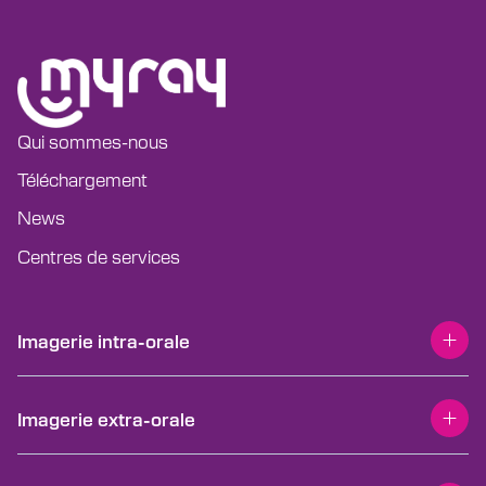
Qui sommes-nous
Téléchargement
News
Centres de services
T
Imagerie intra-orale
o
g
g
l
RX DC HyperSphere
e
T
Imagerie extra-orale
m
o
RX DC eXTend
e
g
n
g
RX DC
u
l
Hyperion X9 Pro
e