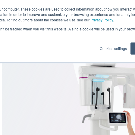
ur computer. These cookies are used to collect information about how you interact w
tion in order to improve and customize your browsing experience and for analytics
dia. To find out more about the cookies we use, see our
Privacy Policy
.
halte
Di
on’t be tracked when you visit this website. A single cookie will be used in your b
Cookies settings