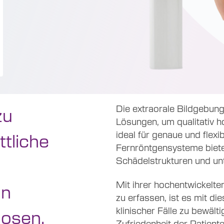
Die extraorale Bildgebun
zu
Lösungen, um qualitativ h
ttliche
ideal für genaue und flex
Fernröntgensysteme biete
Schädelstrukturen und un
Mit ihrer hochentwickelten
on
zu erfassen, ist es mit di
klinischer Fälle zu bewält
osen,
Zufriedenheit der Patient