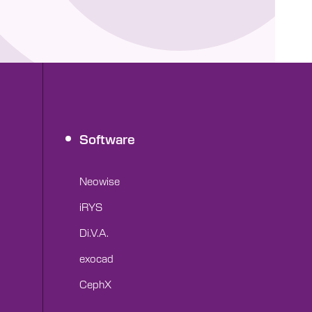
Software
Neowise
iRYS
Di.V.A.
exocad
CephX