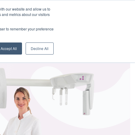
Über uns
News
Deutsch
ith our website and allow us to
 and metrics about our visitors
Kontakte
gital Showroom
Vertriebsnetz
Servicezentren
rowser to remember your preference
Accept All
Decline All