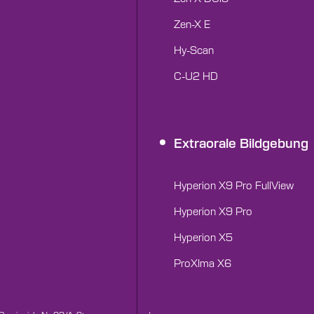
Zen-X E
Hy-Scan
C-U2 HD
Extraorale Bildgebung
Hyperion X9 Pro FullView
Hyperion X9 Pro
Hyperion X5
ProXIma X6