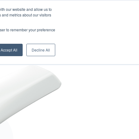
Über uns
News
Deutsch
ith our website and allow us to
 and metrics about our visitors
Kontakte
gital Showroom
Vertriebsnetz
Servicezentren
rowser to remember your preference
Accept All
Decline All