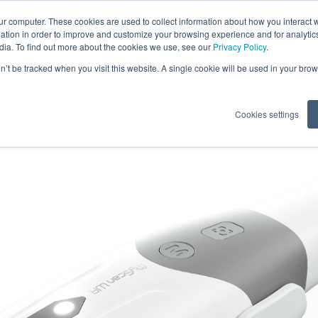
ur computer. These cookies are used to collect information about how you interact w
tion in order to improve and customize your browsing experience and for analytics
dia. To find out more about the cookies we use, see our
Privacy Policy
.
halte
Di
on’t be tracked when you visit this website. A single cookie will be used in your b
Cookies settings