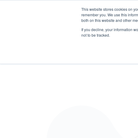
This website stores cookies on yo
remember you. We use this informa
both on this website and other me
Produkte
Software Neowise
Schulung
In
If you decline, your information w
not to be tracked.